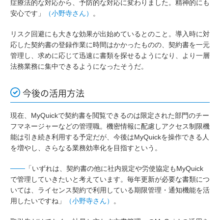
症療法的な対応から、予防的な対応に変わりました。精神的にも
安心です」
（小野寺さん）
。
リスク回避にも大きな効果が出始めているとのこと。導入時に対
応した契約書の登録作業に時間はかかったものの、契約書を一元
管理し、求めに応じて迅速に書類を探せるようになり、より一層
法務業務に集中できるようになったそうだ。
今後の活用方法
現在、MyQuickで契約書を閲覧できるのは限定された部門のチー
フマネージャーなどの管理職。機密情報に配慮しアクセス制限機
能は引き続き利用する予定だが、今後はMyQuickを操作できる人
を増やし、さらなる業務効率化を目指すという。
───
「いずれは、契約書の他に社内規定や労使協定もMyQuick
で管理していきたいと考えています。毎年更新が必要な書類につ
いては、ライセンス契約で利用している期限管理・通知機能を活
用したいですね」
（小野寺さん）
。