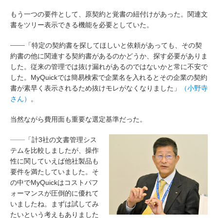
もう一つの要件として、原契約と覚書の紐付けがあった。関連文
書をツリー表示できる機能を必要としていた。
───
「特定の契約書を探してほしいと依頼があっても、その契
約書の他に関連する契約書があるのかどうか、探す必要がありま
した。従来の管理では抜け漏れがあるのではないかと常に不安で
した。MyQuickでは簡易検索で企業名を入れるとその企業の契約
書が素早く表示されるため抜けモレがなくなりました」
（小野寺
さん）
。
当然ながら費用面も重要な選定基準だった。
───
「計3社の文書管理シス
テムを比較しましたが、操作
性に関していえば他社製品も
要件を満たしていました。そ
の中でMyQuickはコストパフ
ォーマンスが圧倒的に優れて
いましたね。まずは試してみ
たいという考えもありました