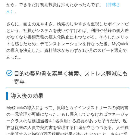
から、できるだけ初期投資は抑えたかったんです」
（井林さ
ん）
。
さらに、画面の見やすさ、検索のしやすさも重視したポイントだ
という。社員がシステムを使いやすければ、利用や登録の個人差
がなくなり書類業務の属人化防止にもつながる。そうしたメリッ
トも感じたため、デモンストレーションを行なった後、MyQuick
の導入を決定した。資料請求からわずか1か月のスピード選定で
あった。
目的の契約書を素早く検索、ストレス軽減にも
寄与
導入後の効果
MyQuickの導入によって、貝印とカイインダストリーズの契約書
の一元管理が可能になった。もし導入していなければマネージャ
ークラスの法務担当者を1名採用する必要があったそうだが、現
在は従来の人員で契約書を管理する目途が立ちつつある。人件費
に換算すると約500万円程度の効果があったとのこと。さらに業