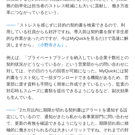
務の効率化は担当者のストレス軽減にも大いに貢献し、働き方改
革につながっているという。
───
「ストレスを感じずに目的の契約書を検索できるので、利
用している社員からも好評ですね。導入前は契約書を探す非生産
的な作業があったのですが、今はMyQuickを見るだけで迅速に解
決しますから」
（小野寺さん）
。
例えば、「プライベートブランドを納入している企業十数社との
契約状況がどうなっているか」という営業部からの問い合わせに
対しては、その日のうちの回答が可能になった。MyQuickには契
約書をリスト化して一括ダウンロードできる機能があるため、営
業部に渡す資料も手間なく簡単に作成できているという。監査の
対応時もスムーズに書類を提出できるようになるなど、副次効果
も生んでいる。
───
「2カ月以内に期限が切れる契約書はアラートを通知する設
定にしているので、通知がきたら私から各事業部門に問い合わせ
て、更新の有無を確認できるようになりました。期限切れ前に積
極的に働きかけられるのは大きいメリットですね。それまでの対