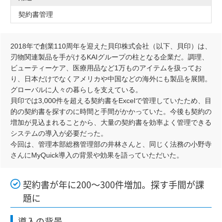
契約書管理
2018年で創業110周年を迎えた貝印株式会社（以下、貝印）は、
刃物関連製品を手がけるKAIグループの柱となる企業だ。調理、
ビューティーケア、医療用品など1万ものアイテムを扱ってお
り、日本だけでなくアメリカや中国などの海外にも製品を展開。
グローバルに人々の暮らしを支えている。
貝印では3,000件を超える契約書をExcelで管理していたため、目
的の契約書を探すのに時間と手間がかかっていた。今後も契約の
増加が見込まれることから、大量の契約書を効率よく管理できる
システムの導入が必要だった。
今回は、管理本部総務管理部の井林さんと、同じく法務の小野寺
さんにMyQuick導入の背景や効果を語っていただいた。
契約書が年に200～300件増加。探す手間が課
題に
導入の背景