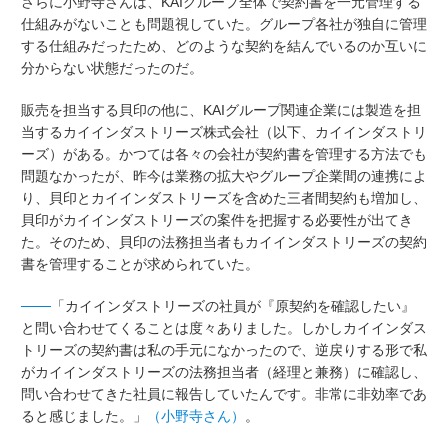
さらに小野寺さんは、KAIグループ全体で契約書を一元管理する
仕組みがないことも問題視していた。グループ各社が独自に管理
する仕組みだったため、どのような契約を結んでいるのか互いに
分からない状態だったのだ。
販売を担当する貝印の他に、KAIグループ関連企業には製造を担
当するカイインダストリーズ株式会社（以下、カイインダストリ
ーズ）がある。かつては各々の会社が契約書を管理する方法でも
問題なかったが、昨今は業務の拡大やグループ企業間の連携によ
り、貝印とカイインダストリーズを含めた三者間契約も増加し、
貝印がカイインダストリーズの案件を把握する必要性が出てき
た。そのため、貝印の法務担当者もカイインダストリーズの契約
書を管理することが求められていた。
───
「カイインダストリーズの社員が『原契約を確認したい』
と問い合わせてくることは度々ありました。しかしカイインダス
トリーズの契約書は私の手元になかったので、逆戻りする形で私
がカイインダストリーズの法務担当者（経理と兼務）に確認し、
問い合わせてきた社員に報告していたんです。非常に非効率であ
ると感じました。」
（小野寺さん）
。