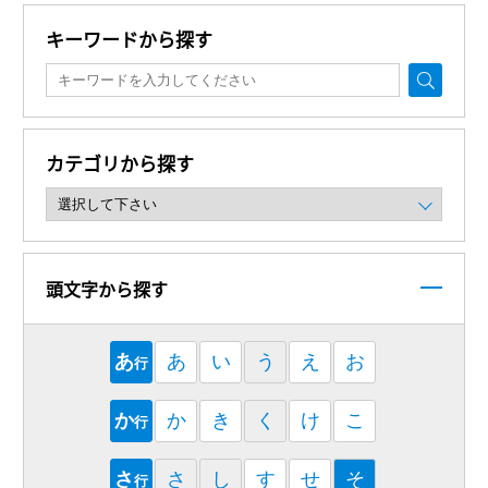
キーワードから探す
カテゴリから探す
頭文字から探す
あ
あ
い
う
え
お
行
か
か
き
く
け
こ
行
さ
さ
し
す
せ
そ
行