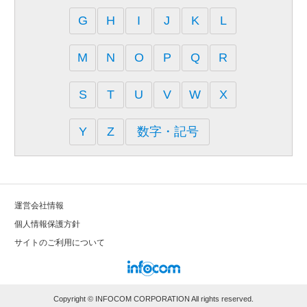
G
H
I
J
K
L
M
N
O
P
Q
R
S
T
U
V
W
X
Y
Z
数字・記号
運営会社情報
個⼈情報保護⽅針
サイトのご利⽤について
Copyright © INFOCOM CORPORATION All rights reserved.