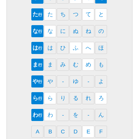
た
た
ち
つ
て
と
行
な
な
に
ぬ
ね
の
行
は
は
ひ
ふ
へ
ほ
行
ま
ま
み
む
め
も
行
や
や
-
ゆ
-
よ
行
ら
ら
り
る
れ
ろ
行
わ
わ
-
を
-
ん
行
A
B
C
D
E
F