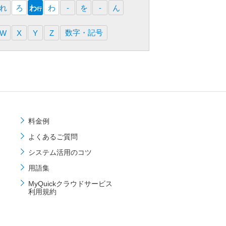
れ
ろ
わ
わ
-
を
-
ん
行
数字・記号
W
X
Y
Z
料金例
よくあるご質問
システム活用のコツ
用語集
MyQuickクラウドサービス
利用規約