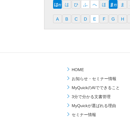
は
は
ひ
ふ
へ
ほ
ま
ま
行
行
A
B
C
D
E
F
G
H
HOME
お知らせ・セミナー情報
MyQuickのAIでできること
3分で分かる文書管理
MyQuickが選ばれる理由
セミナー情報