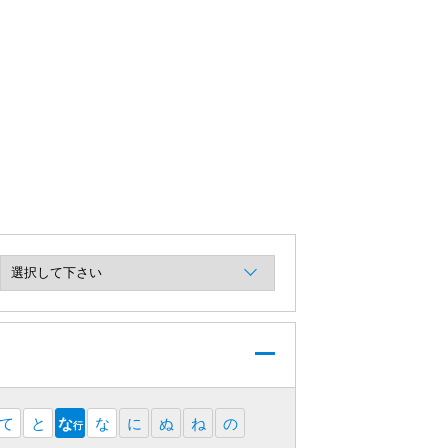
て
と
な
な
に
ぬ
ね
の
行