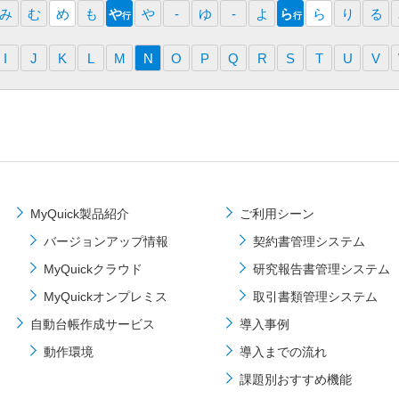
み
む
め
も
や
や
-
ゆ
-
よ
ら
ら
り
る
行
行
I
J
K
L
M
N
O
P
Q
R
S
T
U
V
MyQuick製品紹介
ご利⽤シーン
バージョンアップ情報
契約書管理システム
MyQuickクラウド
研究報告書管理システム
MyQuickオンプレミス
取引書類管理システム
自動台帳作成サービス
導⼊事例
動作環境
導⼊までの流れ
課題別おすすめ機能