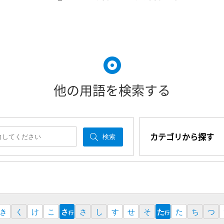
他の用語を検索する
カテゴリから探す
検索
き
く
け
こ
さ
さ
し
す
せ
そ
た
た
ち
つ
行
行