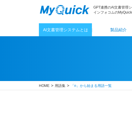
GPT連携のAI文書管理
インフォコムのMyQuick
AI文書管理システムとは
製品紹介
HOME
用語集
「n」から始まる用語一覧