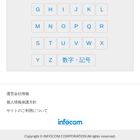
G
H
I
J
K
L
M
N
O
P
Q
R
S
T
U
V
W
X
Y
Z
数字・記号
運営会社情報
個⼈情報保護⽅針
サイトのご利⽤について
Copyright © INFOCOM CORPORATION All rights reserved.