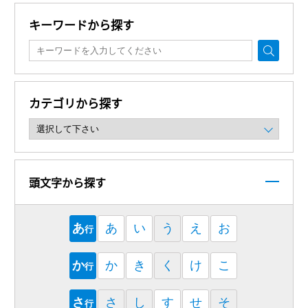
キーワードから探す
カテゴリから探す
頭文字から探す
あ
あ
い
う
え
お
行
か
か
き
く
け
こ
行
さ
さ
し
す
せ
そ
行