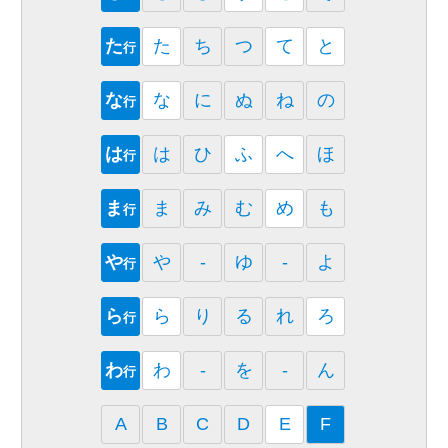
た
た
ち
つ
て
と
行
な
な
に
ぬ
ね
の
行
は
は
ひ
ふ
へ
ほ
行
ま
ま
み
む
め
も
行
や
や
-
ゆ
-
よ
行
ら
ら
り
る
れ
ろ
行
わ
わ
-
を
-
ん
行
A
B
C
D
E
F