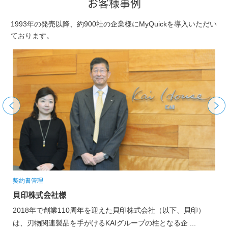
お客様事例
1993年の発売以降、約900社の企業様にMyQuickを導入いただい
ております。
理
契約書管理
式会社様
株式会社マー
年で創業110周年を迎えた貝印株式会社（以下、貝印）
株式会社マー
関連製品を手がけるKAIグループの柱となる企 ...
販売現場をメイ