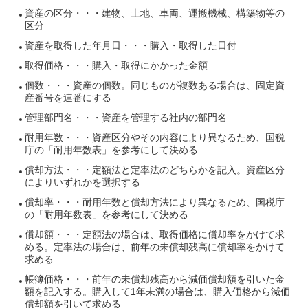
資産の区分・・・建物、土地、車両、運搬機械、構築物等の
区分
資産を取得した年月日・・・購入・取得した日付
取得価格・・・購入・取得にかかった金額
個数・・・資産の個数。同じものが複数ある場合は、固定資
産番号を連番にする
管理部門名・・・資産を管理する社内の部門名
耐用年数・・・資産区分やその内容により異なるため、国税
庁の「耐用年数表」を参考にして決める
償却方法・・・定額法と定率法のどちらかを記入。資産区分
によりいずれかを選択する
償却率・・・耐用年数と償却方法により異なるため、国税庁
の「耐用年数表」を参考にして決める
償却額・・・定額法の場合は、取得価格に償却率をかけて求
める。定率法の場合は、前年の未償却残高に償却率をかけて
求める
帳簿価格・・・前年の未償却残高から減価償却額を引いた金
額を記入する。購入して1年未満の場合は、購入価格から減価
償却額を引いて求める