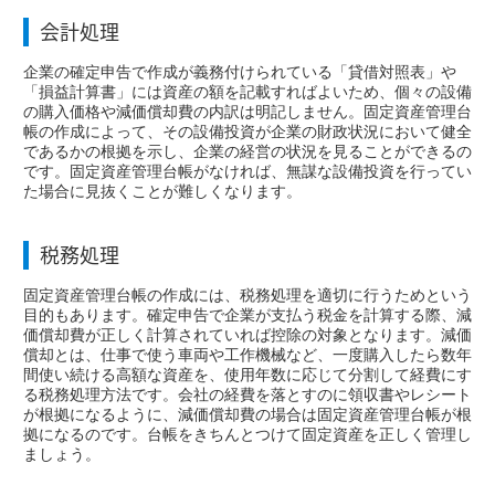
会計処理
企業の確定申告で作成が義務付けられている「貸借対照表」や
「損益計算書」には資産の額を記載すればよいため、個々の設備
の購入価格や減価償却費の内訳は明記しません。固定資産管理台
帳の作成によって、その設備投資が企業の財政状況において健全
であるかの根拠を示し、企業の経営の状況を見ることができるの
です。固定資産管理台帳がなければ、無謀な設備投資を行ってい
た場合に見抜くことが難しくなります。
税務処理
固定資産管理台帳の作成には、税務処理を適切に行うためという
目的もあります。確定申告で企業が支払う税金を計算する際、減
価償却費が正しく計算されていれば控除の対象となります。減価
償却とは、仕事で使う車両や工作機械など、一度購入したら数年
間使い続ける高額な資産を、使用年数に応じて分割して経費にす
る税務処理方法です。会社の経費を落とすのに領収書やレシート
が根拠になるように、減価償却費の場合は固定資産管理台帳が根
拠になるのです。台帳をきちんとつけて固定資産を正しく管理し
ましょう。