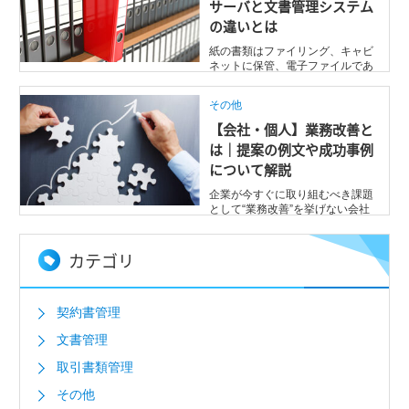
サーバと文書管理システム
の違いとは
紙の書類はファイリング、キャビ
ネットに保管、電子ファイルであ
ればファイルサーバを使うなど文
書管理の方 ...
その他
【会社・個人】業務改善と
は｜提案の例文や成功事例
について解説
企業が今すぐに取り組むべき課題
として“業務改善”を挙げない会社
はない、といっても過言ではあり
ません。 ...
カテゴリ
契約書管理
文書管理
取引書類管理
その他