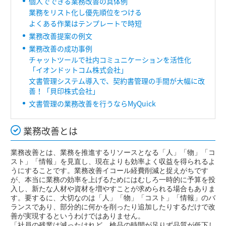
個人でできる業務改善の具体例
業務をリスト化し優先順位をつける
よくある作業はテンプレートで時短
業務改善提案の例文
業務改善の成功事例
チャットツールで社内コミュニケーションを活性化
「イオンドットコム株式会社」
文書管理システム導入で、契約書管理の手間が大幅に改
善！「貝印株式会社」
文書管理の業務改善を行うならMyQuick
業務改善とは
業務改善とは、業務を推進するリソースとなる「人」「物」「コ
スト」「情報」を見直し、現在よりも効率よく収益を得られるよ
うにすることです。業務改善イコール経費削減と捉えがちです
が、本当に業務の効率を上げるためにはむしろ一時的に予算を投
入し、新たな人材や資材を増やすことが求められる場合もありま
す。要するに、大切なのは「人」「物」「コスト」「情報」のバ
ランスであり、部分的に何かを削ったり追加したりするだけで改
善が実現するというわけではありません。
「社員の残業は減ったけれど、検品の時間が足りず品質が低下し