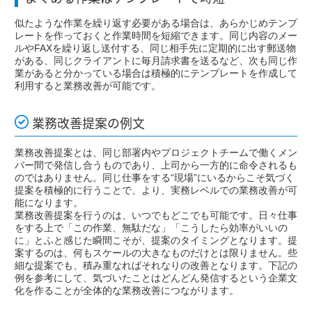
似たような作業を繰り返す必要がある場合は、あらかじめテンプ
レートを作っておくと作業時間を短縮できます。同じ内容のメー
ルやFAXを繰り返し送付する、同じ相手先に定期的に出す郵送物
がある、同じクライアントに毎月請求書を送るなど、次も同じ作
業があると分かっている場合は積極的にテンプレートを作成して
利用すると業務改善が可能です。
業務改善提案の例文
業務改善提案とは、同じ部署内やプロジェクトチームで働くメン
バー間で発信し合うものであり、上司から一方的に命令されるも
のではありません。同じ仕事をする“現場”にいるからこそ気づく
提案を積極的に行うことで、より、実務レベルでの業務改善が可
能になります。
業務改善提案を行うのは、いつでもどこでも可能です。日々仕事
をする上で「この作業、無駄だな」「こうしたら効率がいいの
に」とふと感じた瞬間こそが、提案のタイミングとなります。提
案するのは、何もスケールの大きなものだけとは限りません。些
細な提案でも、積み重なればそれなりの改善となります。下記の
例を参考にして、気づいたことはどんどん発信するという企業文
化を作ることが全体的な業務改善につながります。