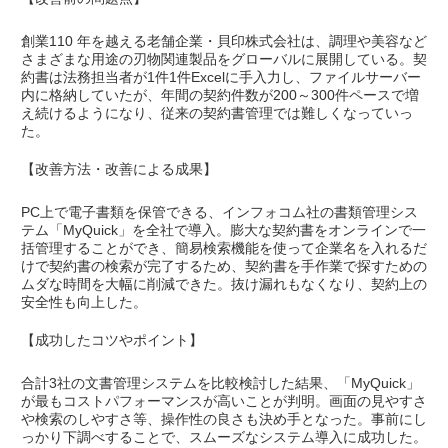
創業110 年を越える老舗企業・貝印株式会社は、調理や美容など
さまざまな用途の刃物関連製品をグローバルに展開している。契
約書は法務担当者が1件1件Excelに手入力し、ファイルサーバー
内に格納していたが、年間の契約件数が200～300件ペースで増
え続けるようになり、従来の契約書管理では難しくなっていっ
た。
【改善方法・改善による成果】
PC上で電子書類を保管できる、インフォコム社の書類管理シス
テム「MyQuick」を全社で導入。膨大な契約書をオンラインで一
括管理することができ、簡易検索機能を使って企業名を入れるだ
けで契約書の検索が完了するため、契約書を手作業で探すための
ムダな時間を大幅に削減できた。抜け漏れもなくなり、契約上の
安全性も向上した。
【成功したコツやポイント】
合計3社の文書管理システムを比較検討した結果、「MyQuick」
が最もコストパフォーマンスが高いことが判明。画面の見やすさ
や検索のしやすさ等、操作性の良さも決め手となった。事前にし
っかり下調べすることで、スムーズなシステム導入に成功した。