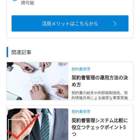
用可能
活用メリットはこちらから
関連記事
契約書管理
契約書管理の運用方法の決
め方
契約書の紛失や内部統制強化、契
約情報共有による確実な事業実施
のために契約書管理を強化したい
と考えてい ...
契約書管理
契約書管理システム比較に
役立つチェックポイント5
つ