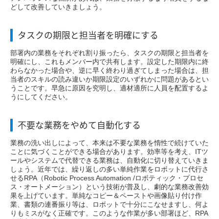
どして改善していきましょう。
タスクの期限と担当者を明確にする
部署内の業務をそれぞれ割り振ったら、タスクの期限と担当者を
明確にし、これもメンバー内で共有します。設定した期限内に終
わらなかった場合や、逆に早く終わり過ぎてしまった場合は、担
当者のスキルの読み違いか期限設定のいずれかに問題があるとい
うことです。早急に原因を究明し、適材適所に人員を配置するよ
うにしてください。
不要な業務をやめて自動化する
業務の洗い出しによって、本来は不要な業務を惰性で続けていた
ことに気づくことができる場合があります。効率等を考え、ITツ
ールやシステムで代替できる業務は、自動化に切り替えていきま
しょう。近年では、繰り返しの多い単純作業をロボットに代行さ
せるRPA（Robotic Process Automation /ロボティック・プロセ
ス・オートメーション）という技術が普及し、劇的な業務改善効
果を上げています。単純なコピー＆ペーストや画像貼り付け作
業、書類の連番振り等は、ロボットで十分にこなせますし、何よ
りもミスがなく正確です。このような作業が多い部署ほど、RPA