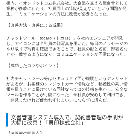
担う、イオンドットコム株式会社。大企業を支える屋台骨として
業務が多岐にわたり、社員同士の“顔が見えない”という問題が発
生。コミュニケーションの方法に改善が必要となった。
【改善方法・改善による成果】
チャットツール「tocaro（トカロ）」を社内エンジニアが開発
し、アイコンには全社員の顔写真を用いた。毎日のメッセージの
やり取りで写真を確認できることで、社員の顔と名前、部署名な
どが一致するようになり、コミュニケーションが円滑になった。
【成功したコツやポイント】
社内チャットツール等はセキュリティ面が脆弱というデメリット
があるが、お客様のクレジットカード情報など、秘匿性の高い情
報を扱うことに長けている同社ならではの技術を生かし、安全な
ツールを作ることが可能になった。全社員が安心して利用でき、
「開発したけれど使われずじまい」にならずに済んだ。
文書管理システム導入で、契約書管理の手間が
大幅に改善！「貝印株式会社」
【改善前の問題点】