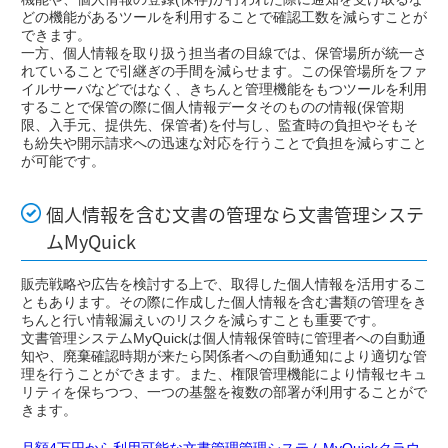
どの機能があるツールを利用することで確認工数を減らすことが
できます。
一方、個人情報を取り扱う担当者の目線では、保管場所が統一さ
れていることで引継ぎの手間を減らせます。この保管場所をファ
イルサーバなどではなく、きちんと管理機能をもつツールを利用
することで保管の際に個人情報データそのものの情報(保管期
限、入手元、提供先、保管者)を付与し、監査時の負担やそもそ
も紛失や開示請求への迅速な対応を行うことで負担を減らすこと
が可能です。
個人情報を含む文書の管理なら文書管理システ
ムMyQuick
販売戦略や広告を検討する上で、取得した個人情報を活用するこ
ともあります。その際に作成した個人情報を含む書類の管理をき
ちんと行い情報漏えいのリスクを減らすことも重要です。
文書管理システムMyQuickは個人情報保管時に管理者への自動通
知や、廃棄確認時期が来たら関係者への自動通知により適切な管
理を行うことができます。また、権限管理機能により情報セキュ
リティを保ちつつ、一つの基盤を複数の部署が利用することがで
きます。