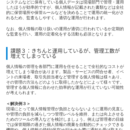
システムなどに保有している個人データは現場部門で管理・運用
したほうが効率的ですが、個人情報が記載された書類などは全社
的に保管場所や保管ルールなどを決めることで運用の統一化がさ
れるため、監査もしやすく、適切な運用が行われます。
なお、個人情報の取り扱いの運用が適切に行われているか定期的
な監査を行い、運用の定着化をする活動も必須となります。
課題３：きちんと運用しているが、管理工数が
増えてしまっている
個人情報の管理を各部門に運用を任せることで全社的なコストが
増えてしまう場合があります。製品・サービスの問合せ者、イベ
ントの来場者、取引先担当者など管理する個人情報は様々あり、
その管理の方法もどのように取得したかなどによって様々です。
管理する個人情報に合わせた効率的な運用が行えていない可能性
が考えられます。
＜解決例３＞
現場にとって個人情報管理が負担とならないように運用の見直し
や管理の負担を減らしつつ管理レベルを維持、または向上させる
ためのツールの導入などを検討しましょう。例えば管理者の目線
では保管期限の過ぎた個人情報の廃棄を自動的にチェックできる
機能や、個人情報の登録(保存)が行われた際に通知を受け取るな