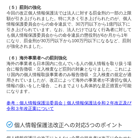
（５）罰則の強化
今回の改正個人情報保護法では法人に対する罰金刑の一部の上限
額が引き上げられました。特に大きく引き上げられたのが、個人
情報保護委員会からの命令違反で、30万円以下から1億円以下に
引き上げられています。なお、法人だけではなく行為者に対して
も個人情報保護委員会からの命令違反の懲役刑が6か月から1年
になり、罰金刑が30万円以下から100万円以下になるなど、罰則
が強化されました。
（６）海外事業者への罰則強化
海外の事業者も日本国内に住んでいる人の個人情報を取り扱う場
合に報告徴収・立入検査など罰則の対象となりました。これによ
り国内の個人情報取扱事業者のみ報告徴収・立入検査の規定が適
用されていましたが、改正によって海外の事業者が不適切な個人
情報の扱いをした場合、これまでよりも具体的な是正措置が可能
になります。
参考：個人情報保護法委員会｜個人情報保護法令和２年改正及び
令和３年改正案について
個人情報保護法改正への対応5つのポイント