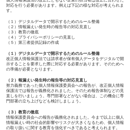
個人情報保護法の改正にともない企業の担当者は改正に合わせた
対応を行う必要があります。例えば下記の様な対応が考えられま
す。
（１）デジタルデータで開示するためのルール整備
（２）情報漏えい発生時の報告等の対応見直し
（３）教育の徹底
（４）プライバシーポリシーの見直し
（５）第三者提供記録の作成
（１）デジタルデータで開示するためのルール整備
改正個人情報保護法では請求者が保有個人データをデジタルで開
示することを要求した際に対応する必要があります。そのためへ
の準備が必要となります。
（２）報漏えい発生時の報告等の対応見直し
努力義務であった個人情報保護委員会への報告が、改正個人情報
保護法では報告が義務化されました。そのため報告体制などの見
直しを行いましょう。専門部署などがない場合は、この機会に専
門部署の立ち上げなども検討しましょう。
（３）教育の徹底
情報保護委員会への報告が義務化されました。今まで以上に個人
情報漏えい時の社会的影響やリスクが大きくなるため、個人情報
の取り扱いに関する教育を強化すべきであると考えられます。