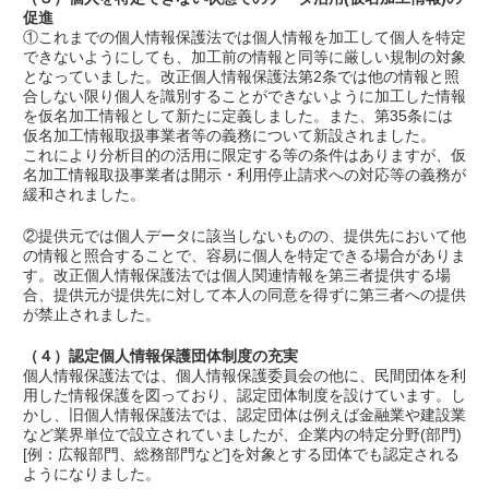
促進
①これまでの個人情報保護法では個人情報を加工して個人を特定
できないようにしても、加工前の情報と同等に厳しい規制の対象
となっていました。改正個人情報保護法第2条では他の情報と照
合しない限り個人を識別することができないように加工した情報
を仮名加工情報として新たに定義しました。また、第35条には
仮名加工情報取扱事業者等の義務について新設されました。
これにより分析目的の活用に限定する等の条件はありますが、仮
名加工情報取扱事業者は開示・利用停止請求への対応等の義務が
緩和されました。
②提供元では個人データに該当しないものの、提供先において他
の情報と照合することで、容易に個人を特定できる場合がありま
す。改正個人情報保護法では個人関連情報を第三者提供する場
合、提供元が提供先に対して本人の同意を得ずに第三者への提供
が禁止されました。
（４）認定個人情報保護団体制度の充実
個人情報保護法では、個人情報保護委員会の他に、民間団体を利
用した情報保護を図っており、認定団体制度を設けています。し
かし、旧個人情報保護法では、認定団体は例えば金融業や建設業
など業界単位で設立されていましたが、企業内の特定分野(部門)
[例：広報部門、総務部門など]を対象とする団体でも認定される
ようになりました。