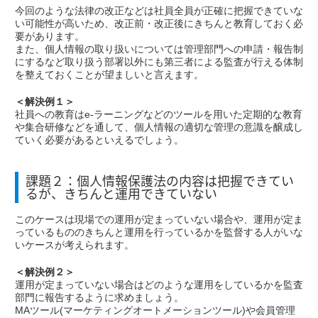
今回のような法律の改正などは社員全員が正確に把握できていな
い可能性が高いため、改正前・改正後にきちんと教育しておく必
要があります。
また、個人情報の取り扱いについては管理部門への申請・報告制
にするなど取り扱う部署以外にも第三者による監査が行える体制
を整えておくことが望ましいと言えます。
＜解決例１＞
社員への教育はe-ラーニングなどのツールを用いた定期的な教育
や集合研修などを通して、個人情報の適切な管理の意識を醸成し
ていく必要があるといえるでしょう。
課題２：個人情報保護法の内容は把握できてい
るが、きちんと運用できていない
このケースは現場での運用が定まっていない場合や、運用が定ま
っているもののきちんと運用を行っているかを監督する人がいな
いケースが考えられます。
＜解決例２＞
運用が定まっていない場合はどのような運用をしているかを監査
部門に報告するように求めましょう。
MAツール(マーケティングオートメーションツール)や会員管理