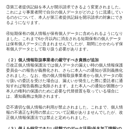
③第三者提供記録を本人が開示請求できるよう変更されました。
これにより事業者間で自分の個人データがどのように流通してい
るのかについて、本人が第三者提供記録を開示請求の対象にでき
るようになります。
④短期保有の個人情報が保有個人データに含められるようになり
ました。これまで6か月以内に消去される短期保有の個人データ
は保有個人データに含まれませんでしたが、期間にかかわらず保
有個人データとして取り扱う必要があります。
（２）個人情報取扱事業者の厳守すべき責務が追加
①改正個人情報保護法では個人データの漏えい時の個人情報保護
委員会への報告が義務化され、さらに本人への通知が原則義務化
されました。なお、他の個人情報取扱事業者から個人データの取
り扱いの委託を受けた場合は、漏えいが発生した際に委託者に通
知すれば報告義務は免除されます。また本人への通知が困難かつ
本人の権利の保護のために必要な代替措置を取っている場合に
は、通知義務は免除されます。
②不適切な個人情報の利用が禁止されました。これまで、個人情
報の不適正な利用の禁止について記載がありませんでしたが、改
正個人情報保護法では禁止と定められました。
（３）個人を特定できない状態でのデータ活用(仮名加工情報)の