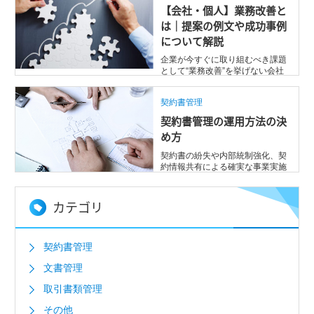
【会社・個人】業務改善と
は｜提案の例文や成功事例
について解説
企業が今すぐに取り組むべき課題
として“業務改善”を挙げない会社
はない、といっても過言ではあり
ません。 ...
契約書管理
契約書管理の運用方法の決
め方
契約書の紛失や内部統制強化、契
約情報共有による確実な事業実施
のために契約書管理を強化したい
と考えてい ...
カテゴリ
契約書管理
文書管理
取引書類管理
その他