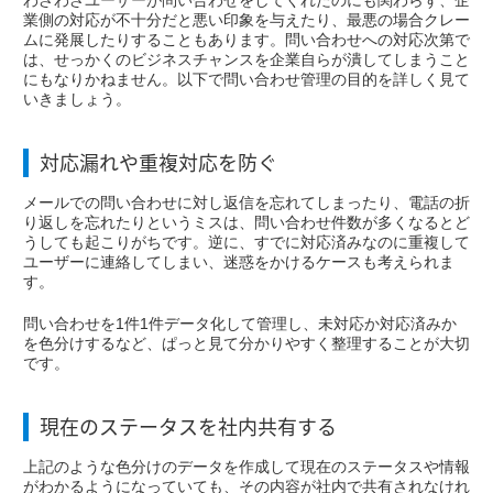
わざわざユーザーが問い合わせをしてくれたのにも関わらず、企
業側の対応が不十分だと悪い印象を与えたり、最悪の場合クレー
ムに発展したりすることもあります。問い合わせへの対応次第で
は、せっかくのビジネスチャンスを企業自らが潰してしまうこと
にもなりかねません。以下で問い合わせ管理の目的を詳しく見て
いきましょう。
対応漏れや重複対応を防ぐ
メールでの問い合わせに対し返信を忘れてしまったり、電話の折
り返しを忘れたりというミスは、問い合わせ件数が多くなるとど
うしても起こりがちです。逆に、すでに対応済みなのに重複して
ユーザーに連絡してしまい、迷惑をかけるケースも考えられま
す。
問い合わせを1件1件データ化して管理し、未対応か対応済みか
を色分けするなど、ぱっと見て分かりやすく整理することが大切
です。
現在のステータスを社内共有する
上記のような色分けのデータを作成して現在のステータスや情報
がわかるようになっていても、その内容が社内で共有されなけれ