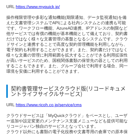
URL:
https://www.myquick.jp/
操作権限管理や多彩な通知機能(期限通知、データ監視通知)を備
えた文書管理システムでAPIによる社内システムとの連携も可能
です。ワークフロー機能、AzureAD連携、IPアドレスの制限など
他サービスでは有償の機能が基本機能として備えており、契約書
だけではなく様々な文書管理の基盤となるシステムです。クラウ
ドサインと連携することで高度な契約管理機能を利用しながら、
電子契約も利用することができます。また、契約書だけではなく
様々な文書の管理に利用範囲を拡大することができる利用拡張性
が高いサービスのため、国税関係書類の保管先の器としての利用
することもできます。また、グループ会社で利用する場合、同一
環境を安価に利用することができます。
契約書管理サービスクラウド版(リコードキュメ
ントライフサイクルサービス)
URL:
https://www.ricoh.co.jp/service/cms
クラウドサービスは「MyQuickクラウド」をベースとし、ユーザ
ー追加や設定変更のメンテナンス支援メニューなども提供可能な
リコージャパン独自のサービスとなっています。
クラウド以外にも書類の電子化役務や文書専用の倉庫での原本保