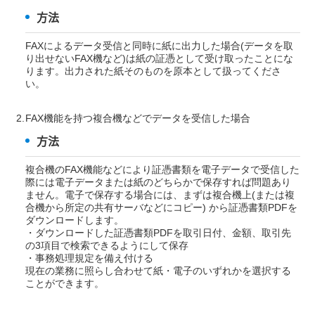
方法
FAXによるデータ受信と同時に紙に出力した場合(データを取
り出せないFAX機など)は紙の証憑として受け取ったことにな
ります。出力された紙そのものを原本として扱ってくださ
い。
FAX機能を持つ複合機などでデータを受信した場合
方法
複合機のFAX機能などにより証憑書類を電子データで受信した
際には電子データまたは紙のどちらかで保存すれば問題あり
ません。電子で保存する場合には、まずは複合機上(または複
合機から所定の共有サーバなどにコピー) から証憑書類PDFを
ダウンロードします。
・ダウンロードした証憑書類PDFを取引日付、金額、取引先
の3項目で検索できるようにして保存
・事務処理規定を備え付ける
現在の業務に照らし合わせて紙・電子のいずれかを選択する
ことができます。