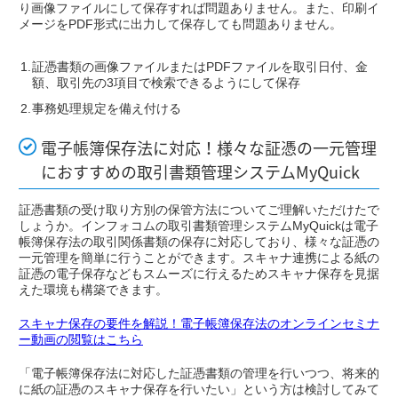
り画像ファイルにして保存すれば問題ありません。また、印刷イ
メージをPDF形式に出力して保存しても問題ありません。
証憑書類の画像ファイルまたはPDFファイルを取引日付、金
額、取引先の3項目で検索できるようにして保存
事務処理規定を備え付ける
電子帳簿保存法に対応！様々な証憑の一元管理
におすすめの取引書類管理システムMyQuick
証憑書類の受け取り方別の保管方法についてご理解いただけたで
しょうか。インフォコムの取引書類管理システムMyQuickは電子
帳簿保存法の取引関係書類の保存に対応しており、様々な証憑の
一元管理を簡単に行うことができます。スキャナ連携による紙の
証憑の電子保存などもスムーズに行えるためスキャナ保存を見据
えた環境も構築できます。
スキャナ保存の要件を解説！電子帳簿保存法のオンラインセミナ
ー動画の閲覧はこちら
「電子帳簿保存法に対応した証憑書類の管理を行いつつ、将来的
に紙の証憑のスキャナ保存を行いたい」という方は検討してみて