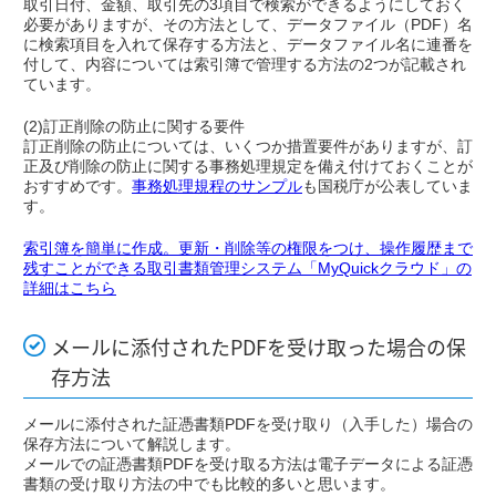
取引日付、金額、取引先の3項目で検索ができるようにしておく
必要がありますが、その方法として、データファイル（PDF）名
に検索項目を入れて保存する方法と、データファイル名に連番を
付して、内容については索引簿で管理する方法の2つが記載され
ています。
(2)訂正削除の防止に関する要件
訂正削除の防止については、いくつか措置要件がありますが、訂
正及び削除の防止に関する事務処理規定を備え付けておくことが
おすすめです。
事務処理規程のサンプル
も国税庁が公表していま
す。
索引簿を簡単に作成。更新・削除等の権限をつけ、操作履歴まで
残すことができる取引書類管理システム「MyQuickクラウド」の
詳細はこちら
メールに添付されたPDFを受け取った場合の保
存方法
メールに添付された証憑書類PDFを受け取り（入手した）場合の
保存方法について解説します。
メールでの証憑書類PDFを受け取る方法は電子データによる証憑
書類の受け取り方法の中でも比較的多いと思います。